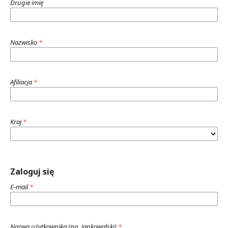
Drugie imię
Nazwisko
*
Afiliacja
*
Kraj
*
Zaloguj się
E-mail
*
Nazwa użytkownika (np. jankowalski)
*