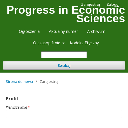
Zarejestruj
Zaloguj
Progress in Economic
Sciences
Ogłoszenia
Aktualny numer
Archiwum
O czasopiśmie
Kodeks Etyczny
Szukaj
Strona domowa
/
Zarejestruj
Profil
Pierwsze imię
*