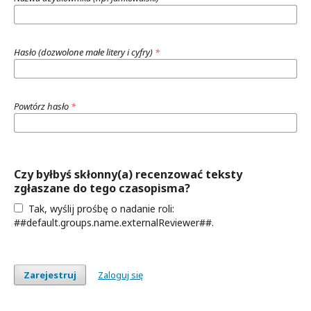
Hasło (dozwolone małe litery i cyfry)
*
Powtórz hasło
*
Czy byłbyś skłonny(a) recenzować teksty
zgłaszane do tego czasopisma?
Tak, wyślij prośbę o nadanie roli:
##default.groups.name.externalReviewer##.
Zarejestruj
Zaloguj się