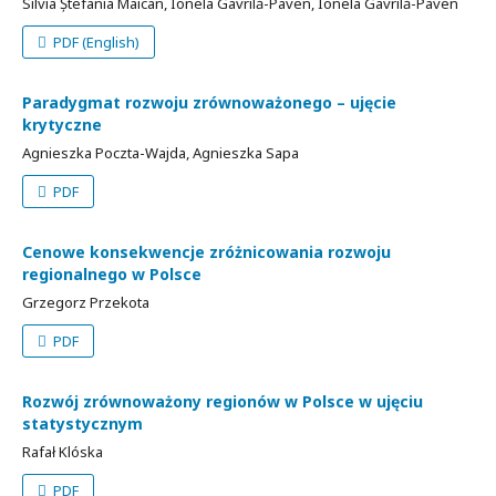
Silvia Ștefania Maican, Ionela Gavrilă-Paven, Ionela Gavrilă-Paven
PDF (English)
Paradygmat rozwoju zrównoważonego – ujęcie
krytyczne
Agnieszka Poczta-Wajda, Agnieszka Sapa
PDF
Cenowe konsekwencje zróżnicowania rozwoju
regionalnego w Polsce
Grzegorz Przekota
PDF
Rozwój zrównoważony regionów w Polsce w ujęciu
statystycznym
Rafał Klóska
PDF