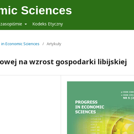
mic Sciences
czasopiśmie
Kodeks Etyczny
s in Economic Sciences
/
Artykuły
wej na wzrost gospodarki libijskiej