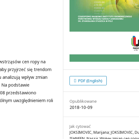
 wstrząsów cen ropy na
 aby przyjrzeć się trendom
u analizują wpływ zmian
PDF (English)
y. Na podstawie
008 przedstawiono
ególnym uwzględnieniem roli
Opublikowane
2018-10-09
Jak cytować
JOKSIMOVIC, Marijana; JOKSIMOVIC, D
ISHNEEN, Nassir. Wpływ zmian cen ropy