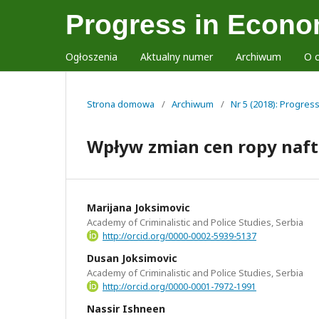
Progress in Econo
Ogłoszenia
Aktualny numer
Archiwum
O 
Strona domowa
/
Archiwum
/
Nr 5 (2018): Progres
Wpływ zmian cen ropy nafto
Marijana Joksimovic
Academy of Criminalistic and Police Studies, Serbia
http://orcid.org/0000-0002-5939-5137
Dusan Joksimovic
Academy of Criminalistic and Police Studies, Serbia
http://orcid.org/0000-0001-7972-1991
Nassir Ishneen