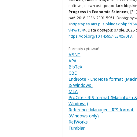
naftowej na wzrost gospodarki libijskie
Progress in Economic Sciences
, [S.l.
paź. 2018. ISSN 2391-5951. Dostępny w
<
https://pes.ans.pila.pl/index.php/PES/a
view/154
>. Data dostępu: 07 sie. 2026 
https://doi.org/10.14595/PES/05/013
.
Formaty cytowań
ABNT
APA
BibTeX
CBE
EndNote - EndNote format (Maci
& Windows)
MLA
ProCite - RIS format (Macintosh 
Windows)
Reference Manager - RIS format
(Windows only)
RefWorks
Turabian