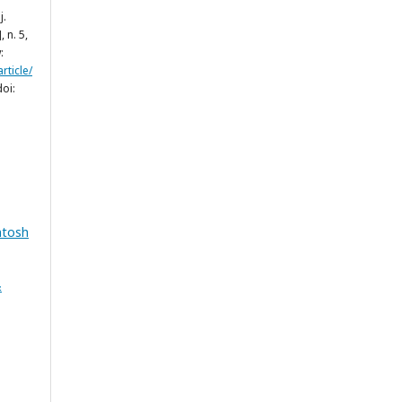
j.
], n. 5,
:
rticle/
doi:
ntosh
&