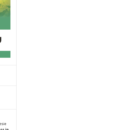
esie
ss in