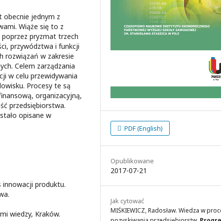
t obecnie jednym z
ami. Wiąże się to z
i poprzez pryzmat trzech
ci, przywództwa i funkcji
h rozwiązań w zakresie
znych. Celem zarządzania
acji w celu przewidywania
dowisku. Procesy te są
inansową, organizacyjną,
ść przedsiębiorstwa.
stało opisane w
PDF (English)
Opublikowane
2017-07-21
 innowacji produktu.
wa.
Jak cytować
MIŚKIEWICZ, Radosław. Wiedza w proc
mi wiedzy, Kraków.
pozyskiwania przedsiębiorstw.
Progre