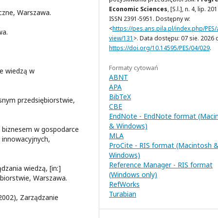
Economic Sciences
, [S.l.], n. 4, lip. 20
yczne, Warszawa.
ISSN 2391-5951. Dostępny w:
<
https://pes.ans.pila.pl/index.php/PES/a
wa.
view/131
>. Data dostępu: 07 sie. 2026 
https://doi.org/10.14595/PES/04/029
.
.
Formaty cytowań
ie wiedzą w
ABNT
APA
BibTeX
snym przedsiębiorstwie,
CBE
EndNote - EndNote format (Maci
& Windows)
z biznesem w gospodarce
MLA
h innowacyjnych,
ProCite - RIS format (Macintosh 
Windows)
Reference Manager - RIS format
dzania wiedzą, [in:]
(Windows only)
ębiorstwie, Warszawa.
RefWorks
Turabian
002), Zarządzanie