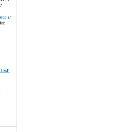
17.
rticle/
doi:
ntosh
&