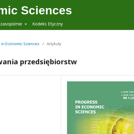
mic Sciences
czasopiśmie
Kodeks Etyczny
s in Economic Sciences
/
Artykuły
wania przedsiębiorstw