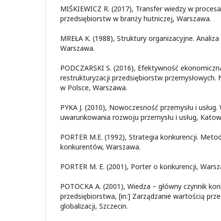
MIŚKIEWICZ R. (2017), Transfer wiedzy w procesach
przedsiębiorstw w branży hutniczej, Warszawa.
MREŁA K. (1988), Struktury organizacyjne. Analiz
Warszawa.
PODCZARSKI S. (2016), Efektywność ekonomiczn
restrukturyzacji przedsiębiorstw przemysłowych. 
w Polsce, Warszawa.
PYKA J. (2010), Nowoczesność przemysłu i usług.
uwarunkowania rozwoju przemysłu i usług, Katow
PORTER M.E. (1992), Strategia konkurencji. Metod
konkurentów, Warszawa.
PORTER M. E. (2001), Porter o konkurencji, Wars
POTOCKA A. (2001), Wiedza – główny czynnik kon
przedsiębiorstwa, [in:] Zarządzanie wartością pr
globalizacji, Szczecin.