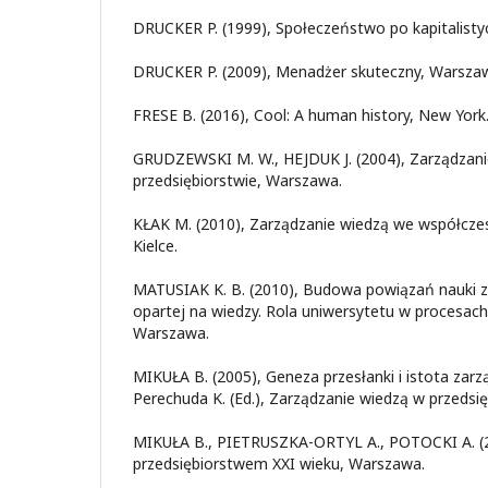
DRUCKER P. (1999), Społeczeństwo po kapitalist
DRUCKER P. (2009), Menadżer skuteczny, Warsza
FRESE B. (2016), Cool: A human history, New York
GRUDZEWSKI M. W., HEJDUK J. (2004), Zarządzan
przedsiębiorstwie, Warszawa.
KŁAK M. (2010), Zarządzanie wiedzą we współcze
Kielce.
MATUSIAK K. B. (2010), Budowa powiązań nauki 
opartej na wiedzy. Rola uniwersytetu w procesac
Warszawa.
MIKUŁA B. (2005), Geneza przesłanki i istota zarzą
Perechuda K. (Ed.), Zarządzanie wiedzą w przedsi
MIKUŁA B., PIETRUSZKA-ORTYL A., POTOCKI A. (2
przedsiębiorstwem XXI wieku, Warszawa.