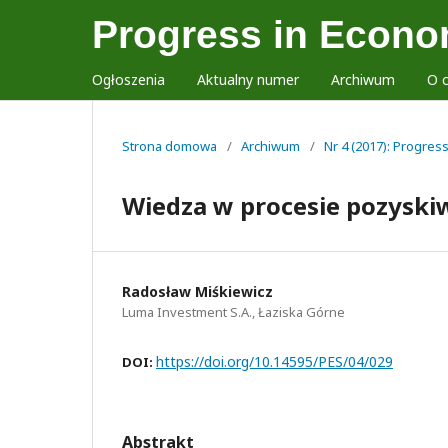
Progress in Econo
Ogłoszenia
Aktualny numer
Archiwum
O 
Strona domowa
/
Archiwum
/
Nr 4 (2017): Progres
Wiedza w procesie pozyski
Radosław Miśkiewicz
Luma Investment S.A., Łaziska Górne
https://doi.org/10.14595/PES/04/029
DOI:
Abstrakt